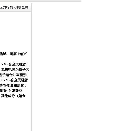
最高压力行情-创联金属
】
低温、耐腐 蚀的性
CrMo合金无缝管
，氢被电离为质子其
又与电子结合并重新形
CrMo合金无缝管
无缝管变形和脆化，
（GB3088-
，其他成分（如金