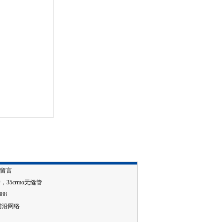
留言
管
，
35crmo无缝管
888
前沿网络