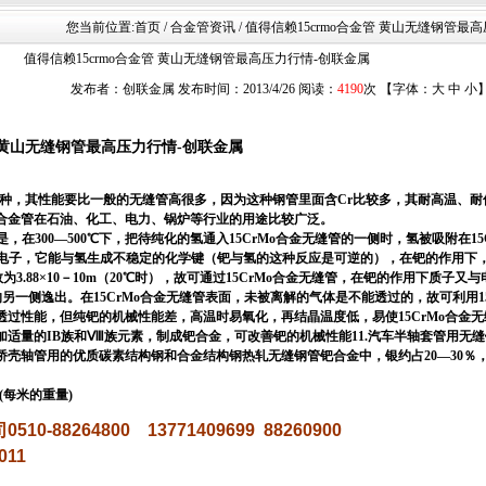
您当前位置:
首页
/ 合金管资讯 / 值得信赖15crmo合金管 黄山无缝钢管
值得信赖15crmo合金管 黄山无缝钢管最高压力行情-创联金属
发布者：创联金属 发布时间：2013/4/26 阅读：
4190
次 【字体：
大
中
小
黄山无缝钢管最高压力行情-创联金属
一种，其性能要比一般的无缝管高很多，因为这种钢管里面含Cr比较多，其耐高温、耐
合金管在石油、化工、电力、锅炉等行业的用途比较广泛。
是，在300—500℃下，把待纯化的氢通入15CrMo合金无缝管的一侧时，氢被吸附在15
个电子，它能与氢生成不稳定的化学键（钯与氢的这种反应是可逆的），在钯的作用下
常数为3.88×10－10m（20℃时），故可通过15CrMo合金无缝管，在钯的作用下质子
的另一侧逸出。在15CrMo合金无缝管表面，未被离解的气体是不能透过的，故可利用15
过性能，但纯钯的机械性能差，高温时易氧化，再结晶温度低，易使15CrMo合金
适量的IB族和Ⅷ族元素，制成钯合金，可改善钯的机械性能11.汽车半轴套管用无缝钢管
桥壳轴管用的优质碳素结构钢和合金结构钢热轧无缝钢管钯合金中，银约占20—30％
/米(每米的重量)
司
0510-88264800
13771409699
88260900
011