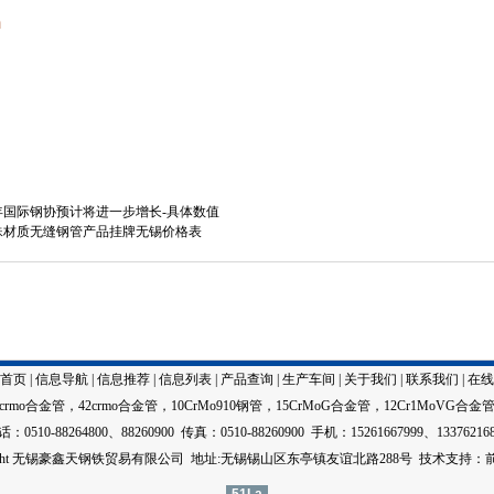
m
管今年国际钢协预计将进一步增长-具体数值
管特殊材质无缝钢管产品挂牌无锡价格表
首页
|
信息导航
|
信息推荐
|
信息列表
|
产品查询
|
生产车间
|
关于我们
|
联系我们
|
在线
5crmo合金管
，
42crmo合金管
，
10CrMo910钢管
，
15CrMoG合金管
，
12Cr1MoVG合金
：0510-88264800、88260900 传真：0510-88260900 手机：15261667999、13376216
right 无锡豪鑫天钢铁贸易有限公司 地址:无锡锡山区东亭镇友谊北路288号
技术
支持：