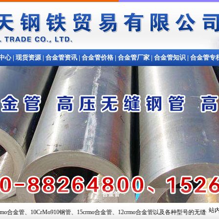
中心
|
现货资源
|
合金管资讯
|
合金管价格
|
合金管厂家
|
合金管知识
|
合金管专
合金管
站内
rMo910钢管、15crmo合金管、12crmo合金管以及各种型号的无缝钢管,常备材质：20#、35#、4