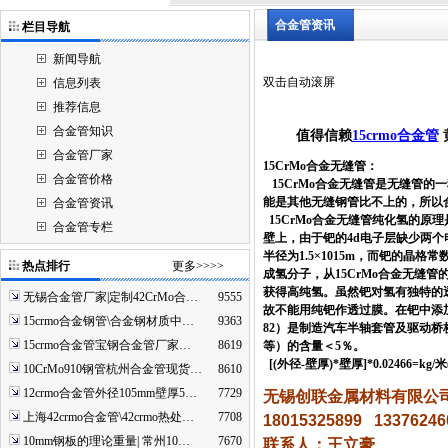
合金管资讯
栏目导航
新闻导航
双击自动滚屏
信息列表
推荐信息
合金管知识
值得信赖
15crmo合金管
合金管厂家
15CrMo合金无缝管：
合金管价格
15CrMo合金无缝管是无缝管的
能是其他无缝钢管比不上的，所以
合金管资讯
15CrMo合金无缝管纯化氢的原理
合金管专栏
壁上，由于钯的4d电子层缺少两
半径为1.5×1015m，而钯的晶格
热点排行
更多>>>>
成氢分子，从15CrMo合金无缝管
获得高纯氢。虽然钯对氢有独特的透
无锡合金管厂家|定制42CrMo合…
9555
故不能用纯钯作透过膜。在钯中添加
15crmo合金钢管\合金钢材质中…
9363
82）是制造汽车半轴套管及驱动桥
15crmo合金管宝钢合金管厂家…
8619
等）的含量＜5％。
[(外径-壁厚)*壁厚]*0.02466=kg
10CrMo910钢管杭州合金管现货…
8610
12crmo合金管外径105mm壁厚5…
7729
无锡创联金属材料有限公
上海42crmo合金管\42crmo热处…
7708
18015325899
13376246
10mm钢板的理论重量| 常州10…
7670
联系人：王立豪