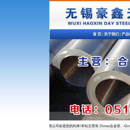
首 页
|
关于我们
|
产品
无锡豪鑫天钢铁贸易有限公司欢迎您的到来!本站主营有:35crmo合金管、42crmo合金管、10C