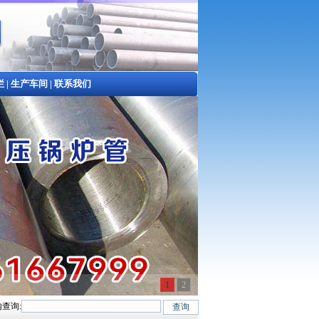
栏
|
生产车间
|
联系我们
1
2
查询:
5#、20G、40Cr、20Cr、16Mn-45Mn、27SiMn、Cr5Mo、12CrMo(T12)、12