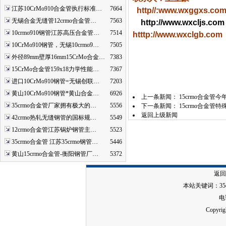
江苏10CrMo910合金管执行标准…
7664
http//:www.wxggxs.co
无锡合金无缝管12crmo合金管…
7563
http://www.wxcljs.com
10crmo910钢管江苏高压合金管…
7514
htttp://www.wxclgb.com
10CrMo910钢管，无锡10crmo9…
7505
外径89mm壁厚16mm15CrMo合金…
7383
15CrMo合金管159x18力学性能…
7367
进口10CrMo910钢管=无锡创联…
7203
黄山10CrMo910钢管*黄山合金…
6926
上一条新闻：
15crmo合金
35crmo合金管厂家拥有极大的…
5556
下一条新闻：
15crmo合金
返回上级新闻
42crmo热轧无缝钢管的国标规…
5549
12crmo合金管江苏锅炉钢管主…
5523
35crmo合金管 江苏35crmo钢管…
5446
黄山15crmo合金管-衡阳钢管厂…
5372
返回
本站关键词：
3
电话
Copy