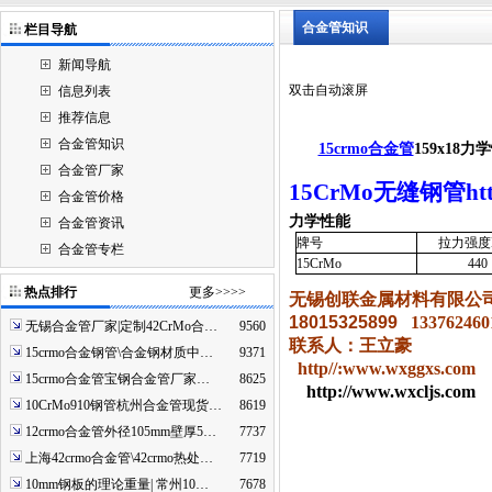
合金管知识
栏目导航
新闻导航
双击自动滚屏
信息列表
推荐信息
合金管知识
15crmo合金管
159x18
合金管厂家
15CrMo无缝钢管http:
合金管价格
力学性能
合金管资讯
牌号
拉力强度
合金管专栏
15CrMo
440
热点排行
更多>>>>
无锡创联金属材料有限公
18015325899
133762460
无锡合金管厂家|定制42CrMo合…
9560
联系人：王立豪
15crmo合金钢管\合金钢材质中…
9371
http//:www.wxggxs.com
15crmo合金管宝钢合金管厂家…
8625
http://www.wxcljs.com
10CrMo910钢管杭州合金管现货…
8619
12crmo合金管外径105mm壁厚5…
7737
上海42crmo合金管\42crmo热处…
7719
10mm钢板的理论重量| 常州10…
7678