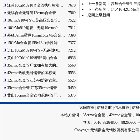
上一条新闻：
高压合金管生产流程
江苏10CrMo910合金管执行标准…
7670
下一条新闻：
146*16 42
无锡合金无缝管12crmo合金管…
7569
返回上级新闻
10crmo910钢管江苏高压合金管…
7522
10CrMo910钢管，无锡10crmo9…
7512
外径89mm壁厚16mm15CrMo合金…
7390
15CrMo合金管159x18力学性能…
7377
进口10CrMo910钢管=无锡创联…
7212
黄山10CrMo910钢管*黄山合金…
6936
35crmo合金管厂家拥有极大的…
5560
42crmo热轧无缝钢管的国标规…
5553
12crmo合金管江苏锅炉钢管主…
5525
35crmo合金管 江苏35crmo钢管…
5450
黄山15crmo合金管-衡阳钢管厂…
5375
返回首页
|
信息导航
|
信息推荐
|
信息
本站关键词：
35crmo合金管
，
42crmo合金管
，
1
电话：0510-88264800、88260900 
Copyright 无锡豪鑫天钢铁贸易有限