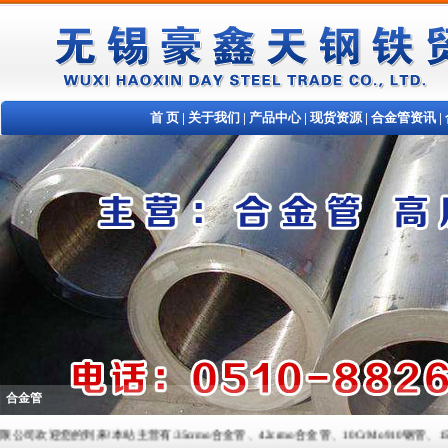
首 页
|
关于我们
|
产品中心
|
现货资源
|
合金管资讯
|
合金管
您的到来!本站主营有:35crmo合金管、42crmo合金管、10CrMo910钢管、15crmo合金管、1