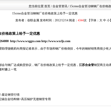
您当前位置:
首页
/ 合金管资讯 / 15crmo合金管冶钢钢厂在价
15crmo合金管冶钢钢厂在价格政策上给予一定优惠
发布者：创联金属 发布时间：2012/12/14 阅读：
4344
次 【字体：
大
中
小
在价格政策上给予一定优惠
ttp://www.wxggxs.com http://www.wxcljs.com
助理饶晓莉向商报记者表示，由于市场和钢厂价格倒挂，今年的钢材销售商很少有
会与钢厂达成购货协议，钢厂在价格政策上给予一定优惠，
江苏合金管
钢贸商主动
涨时赚上一笔
金管-最近钢管行情
钢管-无锡合金结构钢=高压锅炉无缝钢管专用