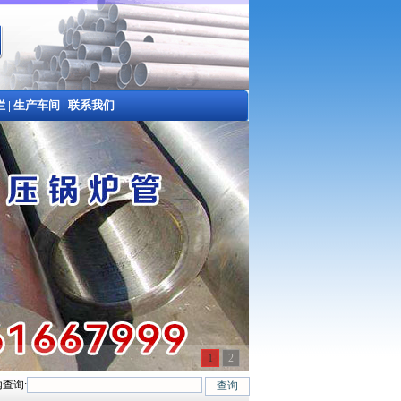
栏
|
生产车间
|
联系我们
1
2
查询:
#、20G、40Cr、20Cr、16Mn-45Mn、27SiMn、Cr5Mo、12CrMo(T12)、12C