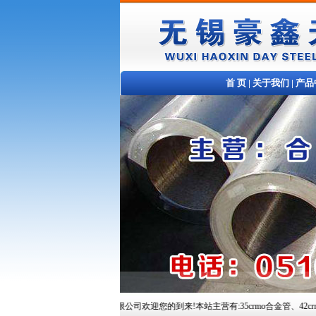
首 页
|
关于我们
|
产品
无锡豪鑫天钢铁贸易有限公司欢迎您的到来!本站主营有:35crmo合金管、42crmo合金管、10C