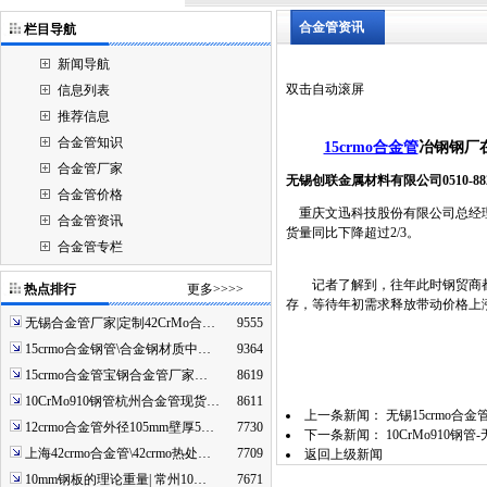
合金管资讯
栏目导航
新闻导航
双击自动滚屏
信息列表
推荐信息
合金管知识
15crmo合金管
冶钢钢厂
合金管厂家
无锡创联金属材料有限公司0510-88264800 h
合金管价格
重庆文迅科技股份有限公司总经理
合金管资讯
货量同比下降超过2/3。
合金管专栏
记者了解到，往年此时钢贸商都
热点排行
更多>>>>
存，等待年初需求释放带动价格上
无锡合金管厂家|定制42CrMo合…
9555
15crmo合金钢管\合金钢材质中…
9364
15crmo合金管宝钢合金管厂家…
8619
10CrMo910钢管杭州合金管现货…
8611
上一条新闻：
无锡15crmo合
12crmo合金管外径105mm壁厚5…
7730
下一条新闻：
10CrMo910
上海42crmo合金管\42crmo热处…
7709
返回上级新闻
10mm钢板的理论重量| 常州10…
7671