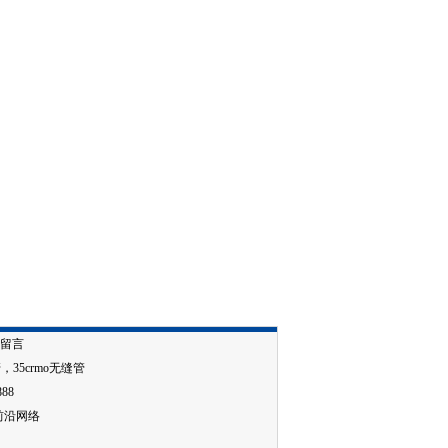
留言
管
，
35crmo无缝管
888
前沿网络