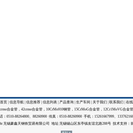
首页
|
信息导航
|
信息推荐
|
信息列表
|
产品查询
|
生产车间
|
关于我们
|
联系我们
|
在线
5crmo合金管
，
42crmo合金管
，
10CrMo910钢管
，
15CrMoG合金管
，
12Cr1MoVG合金
：0510-88264800、88260900 传真：0510-88260900 手机：15261667999、13376216
right 无锡豪鑫天钢铁贸易有限公司 地址:无锡锡山区东亭镇友谊北路288号
技术
支持：