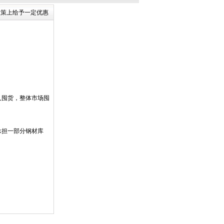
格政策上给予一定优惠
】
人囤货，整体市场囤
承担一部分钢材库