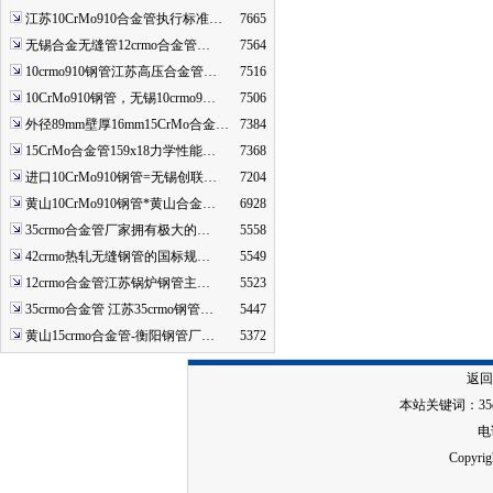
江苏10CrMo910合金管执行标准…
7665
无锡合金无缝管12crmo合金管…
7564
10crmo910钢管江苏高压合金管…
7516
10CrMo910钢管，无锡10crmo9…
7506
外径89mm壁厚16mm15CrMo合金…
7384
15CrMo合金管159x18力学性能…
7368
进口10CrMo910钢管=无锡创联…
7204
黄山10CrMo910钢管*黄山合金…
6928
35crmo合金管厂家拥有极大的…
5558
42crmo热轧无缝钢管的国标规…
5549
12crmo合金管江苏锅炉钢管主…
5523
35crmo合金管 江苏35crmo钢管…
5447
黄山15crmo合金管-衡阳钢管厂…
5372
返回
本站关键词：
3
电话
Copy