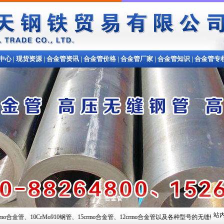
中心
|
现货资源
|
合金管资讯
|
合金管价格
|
合金管厂家
|
合金管知识
|
合金管专
合金管
站内
rMo910钢管、15crmo合金管、12crmo合金管以及各种型号的无缝钢管,常备材质：20#、35#、45