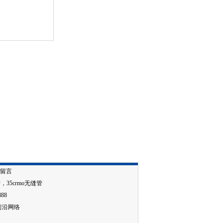
留言
管
，
35crmo无缝管
888
前沿网络