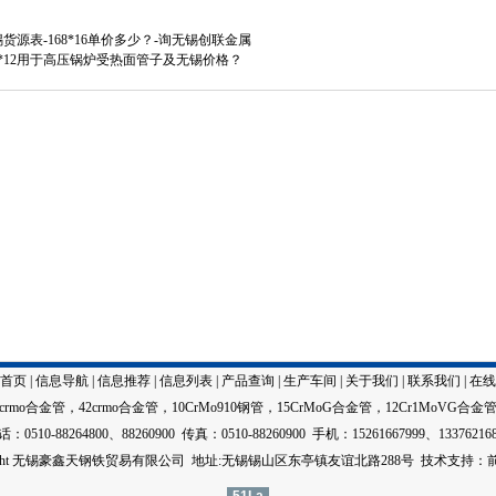
无锡货源表-168*16单价多少？-询无锡创联金属
108*12用于高压锅炉受热面管子及无锡价格？
首页
|
信息导航
|
信息推荐
|
信息列表
|
产品查询
|
生产车间
|
关于我们
|
联系我们
|
在线
5crmo合金管
，
42crmo合金管
，
10CrMo910钢管
，
15CrMoG合金管
，
12Cr1MoVG合金
：0510-88264800、88260900 传真：0510-88260900 手机：15261667999、13376216
right 无锡豪鑫天钢铁贸易有限公司 地址:无锡锡山区东亭镇友谊北路288号
技术
支持：