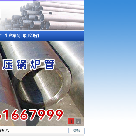
栏
|
生产车间
|
联系我们
1
2
查询:
45#、20G、40Cr、20Cr、16Mn-45Mn、27SiMn、Cr5Mo、12CrMo(T12)、1