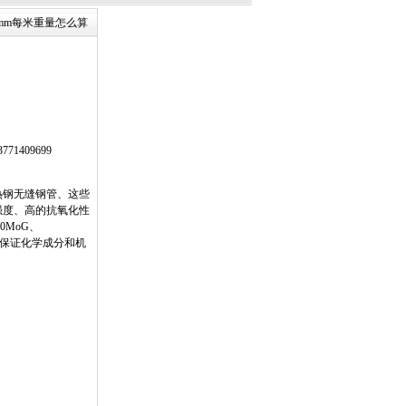
18mm每米重量怎么算
】
1409699
钢无缝钢管、这些
强度、高的抗氧化性
0MoG、
高压管除保证化学成分和机