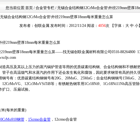
您当前位置:
首页
/ 合金管专栏 / 无锡合金结构钢12CrMo合金管\外径219mm壁厚
无锡合金结构钢12CrMo合金管\外径219mm壁厚18mm每米重量怎么算
发布者：创联金属 发布时间：2012/11/24 阅读：
4056
次 【字体：
大
中
小
\外径219mm壁厚18mm每米重量怎么算
19mm壁厚18mm每米重量怎么算——找无锡创联金属材料有限公司0510-88264800 1377
wxcljs.com
造高压及其以上压力的蒸汽锅炉管道等用的优质碳素结构钢、合金结构钢和不锈耐热
、管子在高温烟气和水蒸汽的作用下还会发生氧化和腐蚀，因此要求钢管有高的持久
号有：优质碳素结构钢钢号有20G、20MnG、25MnG；合金结构钢钢号15MoG、2
oG、12CrMoVG、12Cr3MoVSiTiB等；有锈耐热钢常用1Cr18Ni9、1Cr18Ni11Nb
作扩口、压扁试验。
g/米(每米的重量)
10CrMo910钢管
，
15crmo合金管
，12crmo合金管