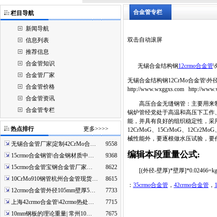
合金管专栏
栏目导航
新闻导航
双击自动滚屏
信息列表
推荐信息
合金管知识
无锡合金结构钢
12crmo合金管
合金管厂家
无锡合金结构钢12CrMo合金管\外径2
合金管价格
http://www.wxggxs.com http://www.
合金管资讯
高压合金无缝钢管：主要用来制
合金管专栏
锅炉管经党处于高温和高压下工作
能，并具有良好的组织稳定性，采用钢
热点排行
更多>>>>
12CrMoG、15CrMoG、12Cr2M
械性能外，要逐根做水压试验，要
无锡合金管厂家|定制42CrMo合…
9558
编辑本段
重量公式:
15crmo合金钢管\合金钢材质中…
9368
15crmo合金管宝钢合金管厂家…
8622
[(外径-壁厚)*壁厚]*0.02466=k
10CrMo910钢管杭州合金管现货…
8615
：
35crmo合金管
，
42crmo合金管
，
12crmo合金管外径105mm壁厚5…
7733
上海42crmo合金管\42crmo热处…
7715
10mm钢板的理论重量| 常州10…
7675