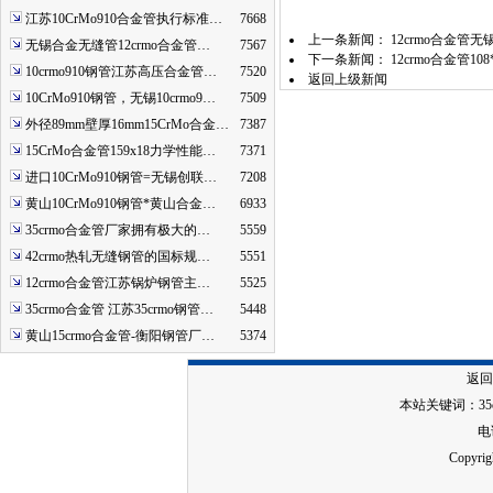
江苏10CrMo910合金管执行标准…
7668
上一条新闻：
12crmo合金管
无锡合金无缝管12crmo合金管…
7567
下一条新闻：
12crmo合金管
10crmo910钢管江苏高压合金管…
7520
返回上级新闻
10CrMo910钢管，无锡10crmo9…
7509
外径89mm壁厚16mm15CrMo合金…
7387
15CrMo合金管159x18力学性能…
7371
进口10CrMo910钢管=无锡创联…
7208
黄山10CrMo910钢管*黄山合金…
6933
35crmo合金管厂家拥有极大的…
5559
42crmo热轧无缝钢管的国标规…
5551
12crmo合金管江苏锅炉钢管主…
5525
35crmo合金管 江苏35crmo钢管…
5448
黄山15crmo合金管-衡阳钢管厂…
5374
返回
本站关键词：
3
电话
Copy