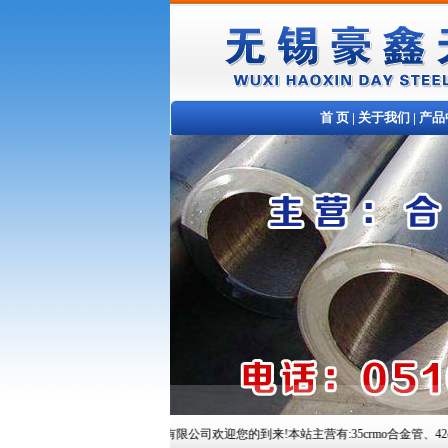
首 页
|
关于我们
|
产品
无锡豪鑫天钢铁贸易有限公司欢迎您的到来!本站主营有:35crmo合金管、42crmo合金管、10