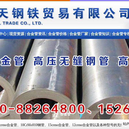
中心
|
现货资源
|
合金管资讯
|
合金管价格
|
合金管厂家
|
合金管知识
|
合金管专
合金管
站内
CrMo910钢管、15crmo合金管、12crmo合金管以及各种型号的无缝钢管,常备材质：20#、35#、