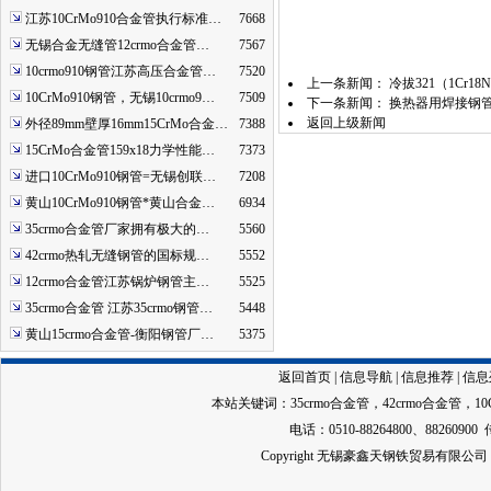
江苏10CrMo910合金管执行标准…
7668
无锡合金无缝管12crmo合金管…
7567
10crmo910钢管江苏高压合金管…
7520
上一条新闻：
冷拔321（1Cr1
10CrMo910钢管，无锡10crmo9…
7509
下一条新闻：
换热器用焊接钢管（
返回上级新闻
外径89mm壁厚16mm15CrMo合金…
7388
15CrMo合金管159x18力学性能…
7373
进口10CrMo910钢管=无锡创联…
7208
黄山10CrMo910钢管*黄山合金…
6934
35crmo合金管厂家拥有极大的…
5560
42crmo热轧无缝钢管的国标规…
5552
12crmo合金管江苏锅炉钢管主…
5525
35crmo合金管 江苏35crmo钢管…
5448
黄山15crmo合金管-衡阳钢管厂…
5375
返回首页
|
信息导航
|
信息推荐
|
信息
本站关键词：
35crmo合金管
，
42crmo合金管
，
1
电话：0510-88264800、88260900 
Copyright 无锡豪鑫天钢铁贸易有限