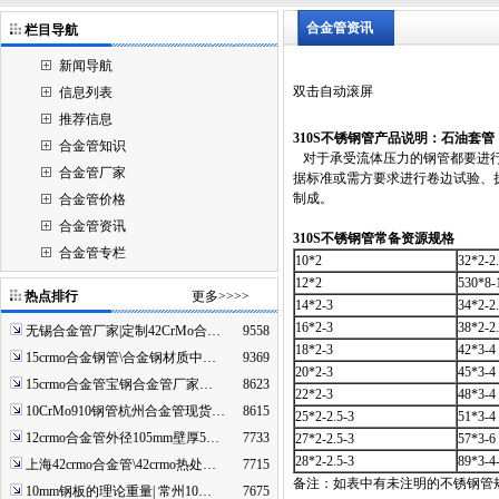
合金管资讯
栏目导航
新闻导航
双击自动滚屏
信息列表
推荐信息
310S
不锈钢管产品说明：石油套管
合金管知识
对于承受流体压力的钢管都要进行
合金管厂家
据标准或需方要求进行卷边试验、扩
制成。
合金管价格
合金管资讯
310S
不锈钢管常备资源规格
合金管专栏
10*2
32*2-2.
12*2
530*8-
热点排行
更多>>>>
14*2-3
34*2-2.
16*2-3
38*2-2.
无锡合金管厂家|定制42CrMo合…
9558
18*2-3
42*3-4
15crmo合金钢管\合金钢材质中…
9369
20*2-3
45*3-4
15crmo合金管宝钢合金管厂家…
8623
22*2-3
48*3-4
10CrMo910钢管杭州合金管现货…
8615
25*2-2.5-3
51*3-4
12crmo合金管外径105mm壁厚5…
7733
27*2-2.5-3
57*3-6
28*2-2.5-3
89*3-4
上海42crmo合金管\42crmo热处…
7715
备注：如表中有未注明的不锈钢管
10mm钢板的理论重量| 常州10…
7675