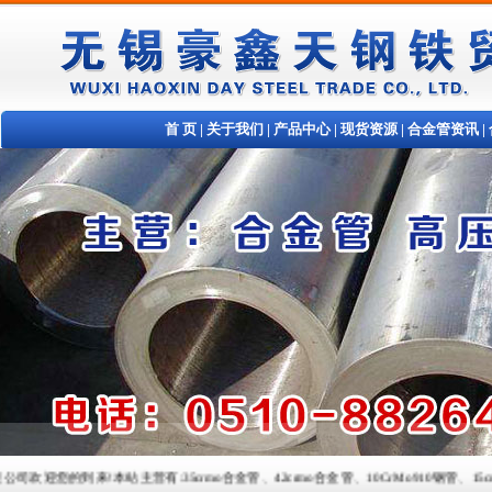
首 页
|
关于我们
|
产品中心
|
现货资源
|
合金管资讯
|
的到来!本站主营有:35crmo合金管、42crmo合金管、10CrMo910钢管、15crmo合金管、12