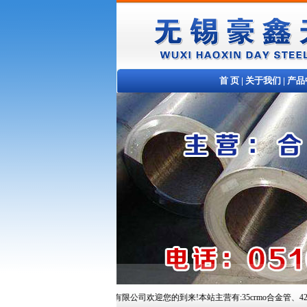
首 页
|
关于我们
|
产品
无锡豪鑫天钢铁贸易有限公司欢迎您的到来!本站主营有:35crmo合金管、42crmo合金管、10