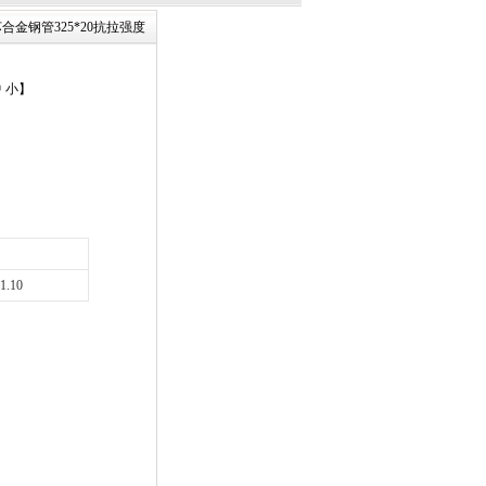
江苏合金钢管325*20抗拉强度
中
小
】
-1.10