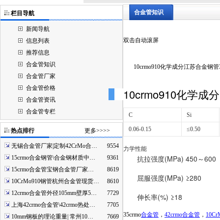
合金管知识
栏目导航
新闻导航
双击自动滚屏
信息列表
推荐信息
合金管知识
10crmo910化学成分江苏合金钢管3
合金管厂家
合金管价格
10crmo910化学成分
合金管资讯
合金管专栏
C
Si
0.06-0.15
≤0.50
热点排行
更多>>>>
无锡合金管厂家|定制42CrMo合…
9554
力学性能
抗拉强度
(MPa) 450～600
15crmo合金钢管\合金钢材质中…
9361
15crmo合金管宝钢合金管厂家…
8619
屈服强度
(MPa) ≥280
10CrMo910钢管杭州合金管现货…
8610
12crmo合金管外径105mm壁厚5…
7729
伸长率
(%) ≥18
上海42crmo合金管\42crmo热处…
7705
35crmo
合金管
，
42crmo合金管
，
10C
10mm钢板的理论重量| 常州10…
7669