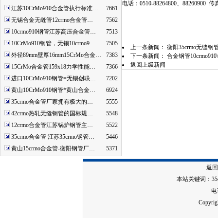
电话：0510-88264800、88260900 传真
江苏10CrMo910合金管执行标准…
7661
无锡合金无缝管12crmo合金管…
7562
10crmo910钢管江苏高压合金管…
7513
10CrMo910钢管，无锡10crmo9…
7505
上一条新闻：
衡阳35crmo无缝钢管含
外径89mm壁厚16mm15CrMo合金…
7383
下一条新闻：
合金钢管10crmo9
返回上级新闻
15CrMo合金管159x18力学性能…
7366
进口10CrMo910钢管=无锡创联…
7202
黄山10CrMo910钢管*黄山合金…
6924
35crmo合金管厂家拥有极大的…
5555
42crmo热轧无缝钢管的国标规…
5548
12crmo合金管江苏锅炉钢管主…
5522
35crmo合金管 江苏35crmo钢管…
5446
黄山15crmo合金管-衡阳钢管厂…
5371
返回
本站关键词：
3
电话
Copy