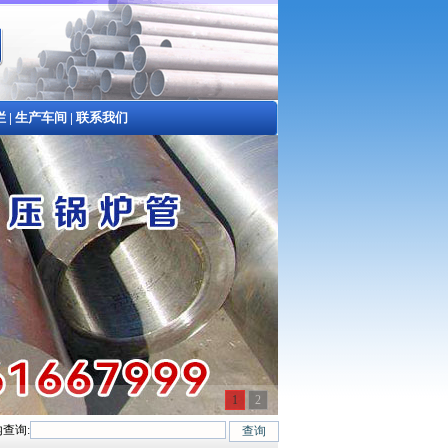
栏
|
生产车间
|
联系我们
1
2
查询:
45#、20G、40Cr、20Cr、16Mn-45Mn、27SiMn、Cr5Mo、12CrMo(T12)、1