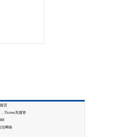
留言
管
，
35crmo无缝管
888
前沿网络