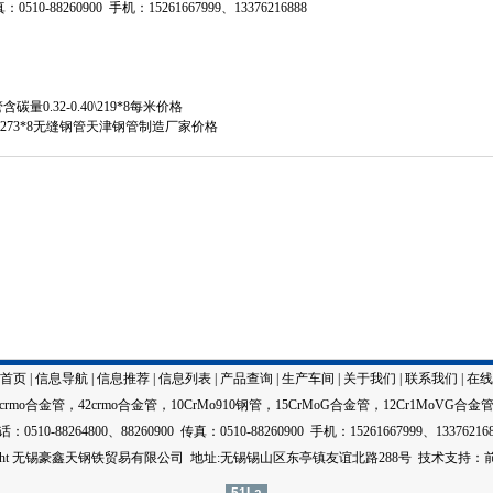
：0510-88260900 手机：15261667999、13376216888
碳量0.32-0.40\219*8每米价格
10\273*8无缝钢管天津钢管制造厂家价格
首页
|
信息导航
|
信息推荐
|
信息列表
|
产品查询
|
生产车间
|
关于我们
|
联系我们
|
在线
5crmo合金管
，
42crmo合金管
，
10CrMo910钢管
，
15CrMoG合金管
，
12Cr1MoVG合金
：0510-88264800、88260900 传真：0510-88260900 手机：15261667999、13376216
right 无锡豪鑫天钢铁贸易有限公司 地址:无锡锡山区东亭镇友谊北路288号
技术
支持：