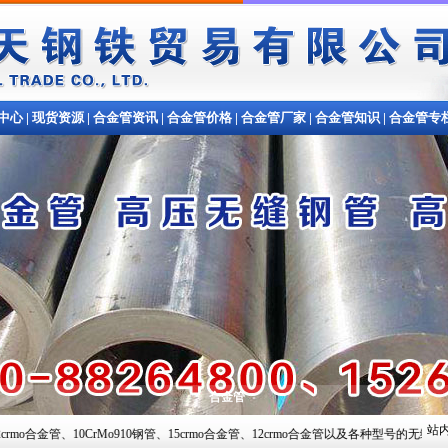
中心
|
现货资源
|
合金管资讯
|
合金管价格
|
合金管厂家
|
合金管知识
|
合金管专
合金管
站内
CrMo910钢管、15crmo合金管、12crmo合金管以及各种型号的无缝钢管,常备材质：20#、35#、