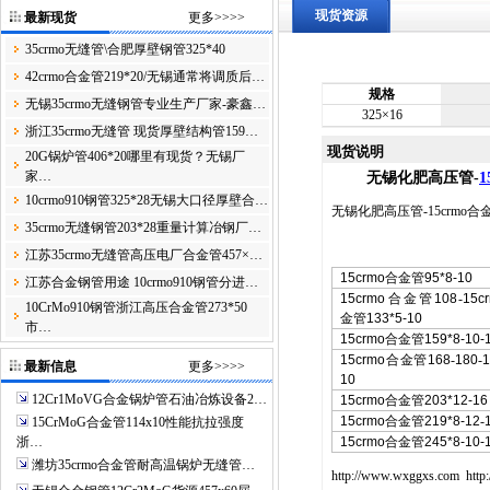
现货资源
最新现货
更多>>>>
35crmo无缝管\合肥厚壁钢管325*40
42crmo合金管219*20/无锡通常将调质后…
规格
无锡35crmo无缝钢管专业生产厂家-豪鑫…
325×16
浙江35crmo无缝管 现货厚壁结构管159…
现货说明
20G锅炉管406*20哪里有现货？无锡厂
家…
无锡化肥高压管-
1
10crmo910钢管325*28无锡大口径厚壁合…
无锡化肥高压管-15crmo合
35crmo无缝钢管203*28重量计算冶钢厂…
江苏35crmo无缝管高压电厂合金管457×…
15crmo合金管95*8-10
江苏合金钢管用途 10crmo910钢管分进…
15crmo合金管108
-
15c
10CrMo910钢管浙江高压合金管273*50
金管133*5-10
市…
15crmo合金管159*8-10-
15crmo合金管168
-
180
-
1
最新信息
更多>>>>
10
12Cr1MoVG合金锅炉管石油冶炼设备2…
15crmo合金管203*12-1
15crmo合金管219*8-12
-
15CrMoG合金管114x10性能抗拉强度
浙…
15crmo合金管245*8-10-
潍坊35crmo合金管耐高温锅炉无缝管…
http://www.wxggxs.com
http