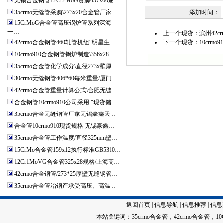
无锡合金钢管12Cr2MoG货源457x60屈…
35crmo无缝管采购\273x20合金管厂家…
添加时间：
15CrMoG合金管高压锅炉管系列深海
一…
上一个现货：
滨州42
42crmo合金钢管460轧管机组“明星生…
下一个现货：
10crm
10crmo910合金钢管锅炉制造\356x28…
35crmo合金管化学成分\直径273x壁厚…
30crmo无缝钢管406*60每米重量/厦门…
42crmo合金管重量计算公式\合肥无缝…
合金钢管10crmo910公司采用 "现货储…
35crmo合金无缝钢管厂家无锡豪鑫天…
合金管10crmo910现货规格 无锡豪鑫…
35crmo合金管工作温度/直径325mm壁…
15CrMo合金管159x12执行标准GB5310…
12Cr1MoVG合金管325x28规格/上海高…
42crmo合金钢管/273*25厚壁无缝钢管…
35crmo合金管冶钢产承受高压、高温…
返回首页
|
信息导航
|
信息推荐
|
信息
本站关键词：
35crmo合金管
，
42crmo合金管
，
1